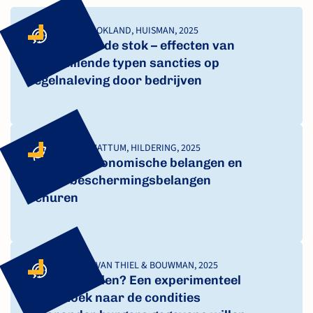
BRON, KLUIN, BLOKLAND, HUISMAN, 2025
De wortel of de stok – effecten van
verschillende typen sancties op
regelnaleving door bedrijven
LAMBOOY, VAN HATTUM, HILDERING, 2025
Wanneer economische belangen en
natuurbeschermings­belangen
schuren
MIGCHELBRINK, VAN THIEL & BOUWMAN, 2025
Kiezen of delen? Een experimenteel
onderzoek naar de condities