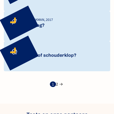
GEELHOED & DIJKMAN, 2017
Boerenbedrog?
VLIEK, 2017
Schandpaal of schouderklop?
Berichten
1
2
paginering