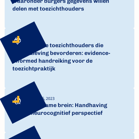
waaronder burgers gegevens willen
delen met toezichthouders
SIX, 2025
Betrouwbare toezichthouders die
regelnaleving bevorderen: evidence-
informed handreiking voor de
toezichtpraktijk
DRIESSEN, AARTS, 2023
Het gehoorzame brein: Handhaving
vanuit neurocognitief perspectief