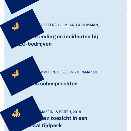
KLUIN, WIERING, PEETERS, BLOKLAND & HUISMAN,
2020
Regelovertreding en incidenten bij
BRZO-bedrijven
ELFFERS, VAN BEMMELEN, HESSELING & RAMAKER,
2019
Publiek als scherprechter
VAN WINGERDE, MASCINI & BARTH, 2018
De praktijk van toezicht in een
neoliberaal tijdperk