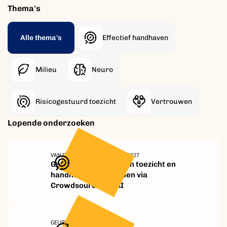
Thema's
Alle thema's
Effectief handhaven
Milieu
Neuro
Risicogestuurd toezicht
Vertrouwen
Lopende onderzoeken
VAN DE VEN, DE GRAAF, PALEY, 2027
Gedragsinterventies in toezicht en
handhaving ontwerpen via
Crowdsourcing & AI
GEURTJENS, GIARDI, 2027