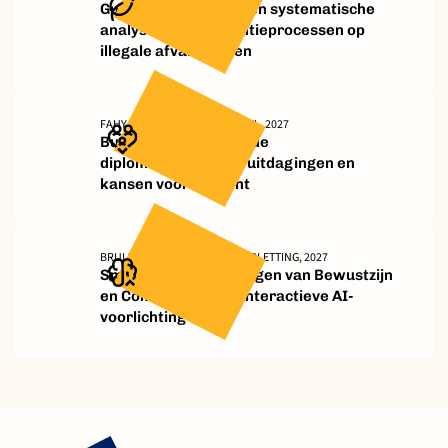
Guardian scripting: Een systematische
analyse van interventieprocessen op
illegale afvalstromen
FAHY, SCHILLEMANS, BRUMMEL, 2027
Burgerconsultatie in de
diplomademocratie: uitdagingen en
kansen voor toezicht
BRUIJNES, WEAVER-STEVENS, PLETTING, 2027
Smart Carrots: Verhogen van Bewustzijn
en Compliance met Interactieve AI-
voorlichting