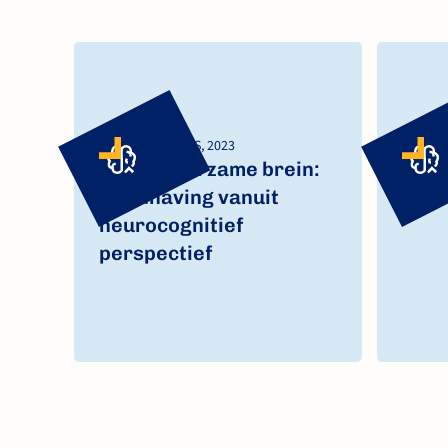
DRIESSEN, AARTS, 2023
VAN NU
Het gehoorzame brein:
Alar
Handhaving vanuit
brei
neurocognitief
perspectief