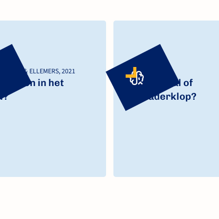
NSPEET & ELLEMERS, 2021
VLIEK, 2017
mbellen in het
Schandpaal of
n?
schouderklop?