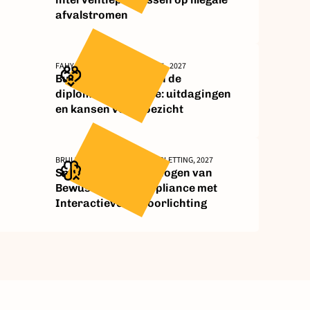
afvalstromen
FAHY, SCHILLEMANS, BRUMMEL, 2027
Burgerconsultatie in de
diplomademocratie: uitdagingen
en kansen voor toezicht
BRUIJNES, WEAVER-STEVENS, PLETTING, 2027
Smart Carrots: Verhogen van
Bewustzijn en Compliance met
Interactieve AI-voorlichting