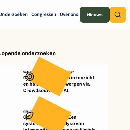
Onderzoeken
Congressen
Over ons
Nieuws
Lopende onderzoeken
VAN DE VEN, DE GRAAF, PALEY, 2027
Gedragsinterventies in toezicht
en handhaving ontwerpen via
Crowdsourcing & AI
GEURTJENS, GIARDI, 2027
Guardian scripting: Een
systematische analyse van
interventieprocessen op illegale