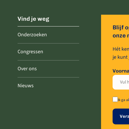
Vind je weg
Blijf
Onderzoeken
onze 
Hét ken
Congressen
je kunt
Over ons
Voorn
Nieuws
Ik ga 
Ver