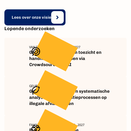
Lees over onze visie
Lopende onderzoeken
VAN DE VEN, DE GRAAF, PALEY, 2027
Gedragsinterventies in toezicht en
handhaving ontwerpen via
Crowdsourcing & AI
GEURTJENS, GIARDI, 2027
Guardian scripting: Een systematische
analyse van interventieprocessen op
illegale afvalstromen
FAHY, SCHILLEMANS, BRUMMEL, 2027
Burgerconsultatie in de