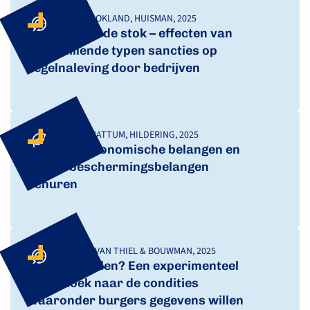
BRON, KLUIN, BLOKLAND, HUISMAN, 2025
De wortel of de stok – effecten van
verschillende typen sancties op
regelnaleving door bedrijven
LAMBOOY, VAN HATTUM, HILDERING, 2025
Wanneer economische belangen en
natuurbeschermings­belangen
schuren
MIGCHELBRINK, VAN THIEL & BOUWMAN, 2025
Kiezen of delen? Een experimenteel
onderzoek naar de condities
waaronder burgers gegevens willen