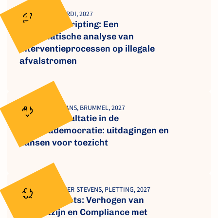
GEURTJENS, GIARDI, 2027
Guardian scripting: Een
systematische analyse van
interventieprocessen op illegale
afvalstromen
FAHY, SCHILLEMANS, BRUMMEL, 2027
Burgerconsultatie in de
diplomademocratie: uitdagingen en
kansen voor toezicht
BRUIJNES, WEAVER-STEVENS, PLETTING, 2027
Smart Carrots: Verhogen van
Bewustzijn en Compliance met